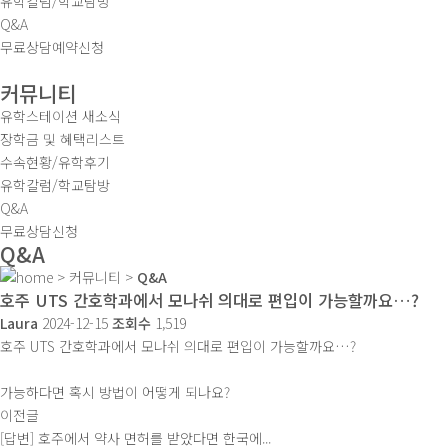
유학칼럼/학교탐방
Q&A
무료상담예약신청
커뮤니티
유학스테이션 새소식
장학금 및 혜택리스트
수속현황/유학후기
유학칼럼/학교탐방
Q&A
무료상담신청
Q&A
>
커뮤니티
>
Q&A
호주 UTS 간호학과에서 모나쉬 의대로 편입이 가능할까요…?
Laura
2024-12-15
조회수
1,519
호주 UTS 간호학과에서 모나쉬 의대로 편입이 가능할까요…?
가능하다면 혹시 방법이 어떻게 되나요?
이전글
[답변] 호주에서 약사 면허를 받았다면 한국에...