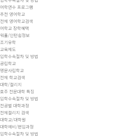
입학수속절차 및 방법
어학연수 프로그램
추천 영어학교
전체 영어학교검색
어학교 장학혜택
워홀/인턴쉽정보
조기유학
교육제도
입학수속절차 및 방법
공립학교
명문사립학교
전체 학교검색
대학/컬리지
호주 전문대학 특징
입학수속절차 및 방법
전공별 대학과정
전체컬리지 검색
대학교/대학원
대학예비/편입과정
입학수속절차 및 방법