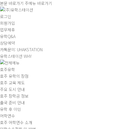
본문 바로가기
주메뉴 바로가기
로그인
회원가입
업무제휴
유학Q&A
상담예약
카톡문의: UHAKSTATION
유학스테이션 WHY
호주유학
호주 유학의 장점
호주 교육 제도
주요 도시 안내
호주 장학금 정보
출국 준비 안내
유학 후 이민
어학연수
호주 어학연수 소개