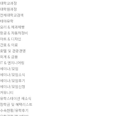
대학교과정
대학원과정
전체대학교검색
테마유학
요리 & 제과제빵
항공 & 자동차정비
아트 & 디자인
간호 & 의료
호텔 및 관광경영
회계 & 금융
IT & 엔지니어링
세미나/모임
세미나/모임소식
세미나/모임후기
세미나/모임신청
커뮤니티
유학스테이션 새소식
장학금 및 혜택리스트
수속현황/유학후기