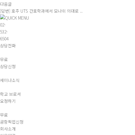
다음글
[답변] 호주 UTS 간호학과에서 모나쉬 의대로 ...
02-
532-
6504
상담전화
무료
상담신청
세미나소식
학교 브로셔
요청하기
무료
공항픽업신청
회사소개