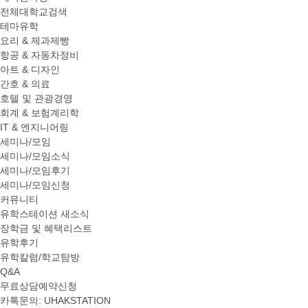
전체대학교검색
테마유학
요리 & 제과제빵
항공 & 자동차정비
아트 & 디자인
간호 & 의료
호텔 및 관광경영
회계 & 보험계리학
IT & 엔지니어링
세미나/모임
세미나/모임소식
세미나/모임후기
세미나/모임신청
커뮤니티
유학스테이션 새소식
장학금 및 혜택리스트
유학후기
유학칼럼/학교탐방
Q&A
무료상담예약신청
카톡문의: UHAKSTATION