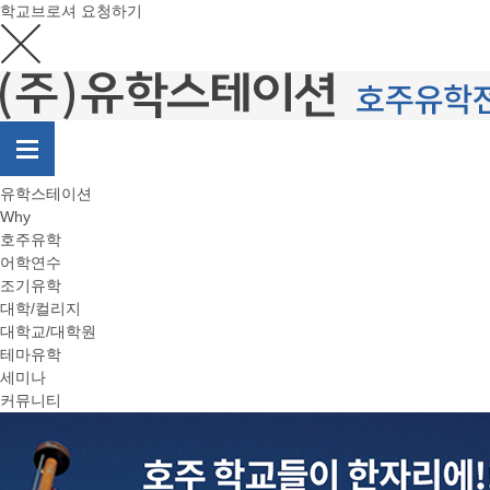
학교브로셔 요청하기
유학스테이션
Why
호주유학
어학연수
조기유학
대학/컬리지
대학교/대학원
테마유학
세미나
커뮤니티