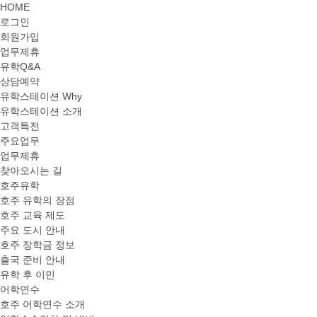
HOME
로그인
회원가입
업무제휴
유학Q&A
상담예약
유학스테이션 Why
유학스테이션 소개
고객특전
주요업무
업무제휴
찾아오시는 길
호주유학
호주 유학의 장점
호주 교육 제도
주요 도시 안내
호주 장학금 정보
출국 준비 안내
유학 후 이민
어학연수
호주 어학연수 소개