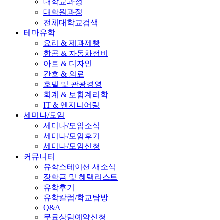
대학교과정
대학원과정
전체대학교검색
테마유학
요리 & 제과제빵
항공 & 자동차정비
아트 & 디자인
간호 & 의료
호텔 및 관광경영
회계 & 보험계리학
IT & 엔지니어링
세미나/모임
세미나/모임소식
세미나/모임후기
세미나/모임신청
커뮤니티
유학스테이션 새소식
장학금 및 혜택리스트
유학후기
유학칼럼/학교탐방
Q&A
무료상담예약신청