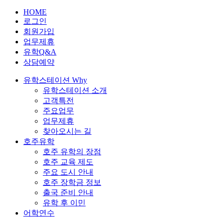
HOME
로그인
회원가입
업무제휴
유학Q&A
상담예약
유학스테이션 Why
유학스테이션 소개
고객특전
주요업무
업무제휴
찾아오시는 길
호주유학
호주 유학의 장점
호주 교육 제도
주요 도시 안내
호주 장학금 정보
출국 준비 안내
유학 후 이민
어학연수