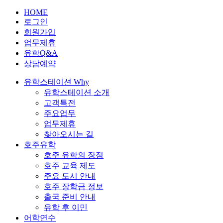
HOME
로그인
회원가입
업무제휴
유학Q&A
상담예약
유학스테이션 Why
유학스테이션 소개
고객특전
주요업무
업무제휴
찾아오시는 길
호주유학
호주 유학의 장점
호주 교육 제도
주요 도시 안내
호주 장학금 정보
출국 준비 안내
유학 후 이민
어학연수