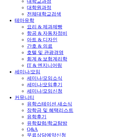
대학교과정
대학원과정
전체대학교검색
테마유학
요리 & 제과제빵
항공 & 자동차정비
아트 & 디자인
간호 & 의료
호텔 및 관광경영
회계 & 보험계리학
IT & 엔지니어링
세미나/모임
세미나/모임소식
세미나/모임후기
세미나/모임신청
커뮤니티
유학스테이션 새소식
장학금 및 혜택리스트
유학후기
유학칼럼/학교탐방
Q&A
무료상담예약신청