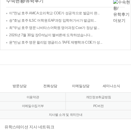
수속현황/유학후기
이*천님 호주 AMCA 요리학교 COE가 성공적으로 발급이 완...
송*호님 호주 ILSC 어학원 EAP과정 입학허가서가 발급되...
최*우님 호주 명문 나비타스어학원 영어과정 Coe가 정상 발...
2026년 7월 30일 장O석님이 멜버른에 도착하셨습니다...
윤*빈님 호주 명문 윌리엄 앵글리스 TAFE 제빵학과 COE가 성...
방문상담
전화상담
이메일상담
세미나소식
이용약관
개인정보취급방침
이메일수집거부
PC버전
지사별 소개 및 위치안내
유학스테이션 지사 네트워크