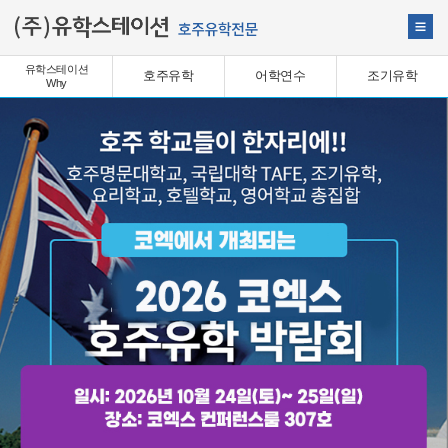
유학스테이션
호주유학
어학연수
조기유학
Why