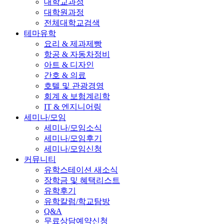
대학교과정
대학원과정
전체대학교검색
테마유학
요리 & 제과제빵
항공 & 자동차정비
아트 & 디자인
간호 & 의료
호텔 및 관광경영
회계 & 보험계리학
IT & 엔지니어링
세미나/모임
세미나/모임소식
세미나/모임후기
세미나/모임신청
커뮤니티
유학스테이션 새소식
장학금 및 혜택리스트
유학후기
유학칼럼/학교탐방
Q&A
무료상담예약신청