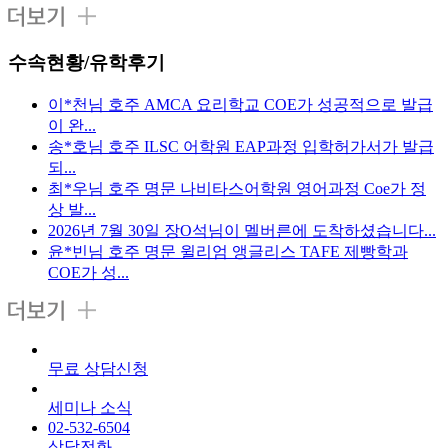
수속현황/유학후기
이*천님 호주 AMCA 요리학교 COE가 성공적으로 발급
이 완...
송*호님 호주 ILSC 어학원 EAP과정 입학허가서가 발급
되...
최*우님 호주 명문 나비타스어학원 영어과정 Coe가 정
상 발...
2026년 7월 30일 장O석님이 멜버른에 도착하셨습니다...
윤*빈님 호주 명문 윌리엄 앵글리스 TAFE 제빵학과
COE가 성...
무료 상담신청
세미나 소식
02-532-6504
상담전화