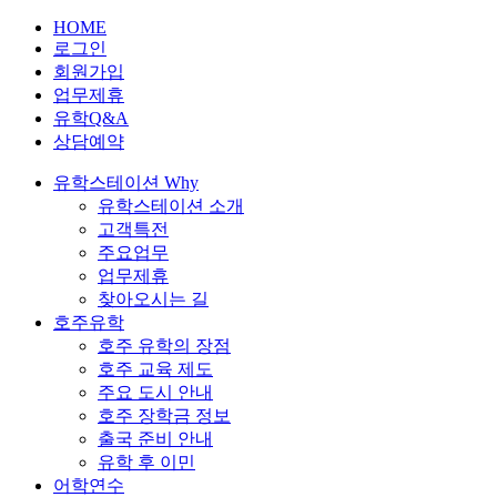
HOME
로그인
회원가입
업무제휴
유학Q&A
상담예약
유학스테이션 Why
유학스테이션 소개
고객특전
주요업무
업무제휴
찾아오시는 길
호주유학
호주 유학의 장점
호주 교육 제도
주요 도시 안내
호주 장학금 정보
출국 준비 안내
유학 후 이민
어학연수