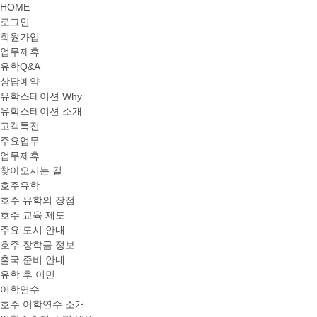
HOME
로그인
회원가입
업무제휴
유학Q&A
상담예약
유학스테이션 Why
유학스테이션 소개
고객특전
주요업무
업무제휴
찾아오시는 길
호주유학
호주 유학의 장점
호주 교육 제도
주요 도시 안내
호주 장학금 정보
출국 준비 안내
유학 후 이민
어학연수
호주 어학연수 소개