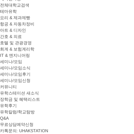
전체대학교검색
테마유학
요리 & 제과제빵
항공 & 자동차정비
아트 & 디자인
간호 & 의료
호텔 및 관광경영
회계 & 보험계리학
IT & 엔지니어링
세미나/모임
세미나/모임소식
세미나/모임후기
세미나/모임신청
커뮤니티
유학스테이션 새소식
장학금 및 혜택리스트
유학후기
유학칼럼/학교탐방
Q&A
무료상담예약신청
카톡문의: UHAKSTATION