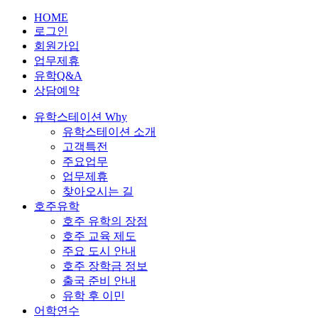
HOME
로그인
회원가입
업무제휴
유학Q&A
상담예약
유학스테이션 Why
유학스테이션 소개
고객특전
주요업무
업무제휴
찾아오시는 길
호주유학
호주 유학의 장점
호주 교육 제도
주요 도시 안내
호주 장학금 정보
출국 준비 안내
유학 후 이민
어학연수