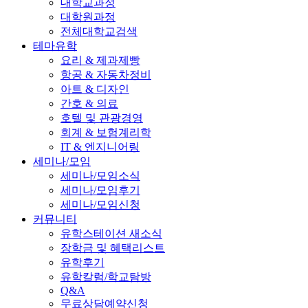
대학교과정
대학원과정
전체대학교검색
테마유학
요리 & 제과제빵
항공 & 자동차정비
아트 & 디자인
간호 & 의료
호텔 및 관광경영
회계 & 보험계리학
IT & 엔지니어링
세미나/모임
세미나/모임소식
세미나/모임후기
세미나/모임신청
커뮤니티
유학스테이션 새소식
장학금 및 혜택리스트
유학후기
유학칼럼/학교탐방
Q&A
무료상담예약신청