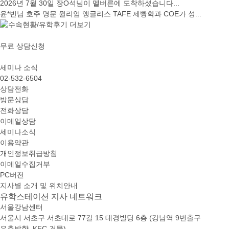
2026년 7월 30일 장O석님이 멜버른에 도착하셨습니다...
윤*빈님 호주 명문 윌리엄 앵글리스 TAFE 제빵학과 COE가 성...
무료 상담신청
세미나 소식
02-532-6504
상담전화
방문상담
전화상담
이메일상담
세미나소식
이용약관
개인정보취급방침
이메일수집거부
PC버전
지사별 소개 및 위치안내
유학스테이션 지사 네트워크
서울강남센터
서울시 서초구 서초대로 77길 15 대경빌딩 6층 (강남역 9번출구
우측방향, KFC 건물)