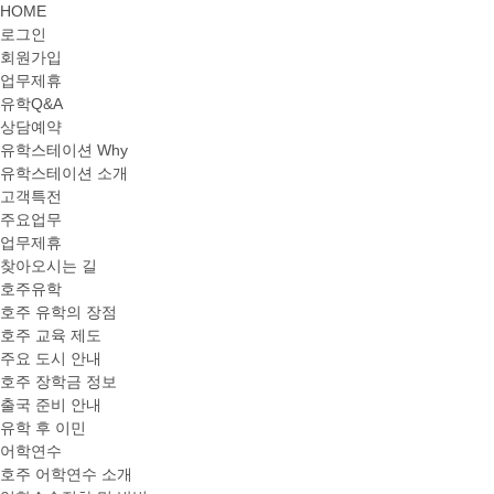
HOME
로그인
회원가입
업무제휴
유학Q&A
상담예약
유학스테이션 Why
유학스테이션 소개
고객특전
주요업무
업무제휴
찾아오시는 길
호주유학
호주 유학의 장점
호주 교육 제도
주요 도시 안내
호주 장학금 정보
출국 준비 안내
유학 후 이민
어학연수
호주 어학연수 소개