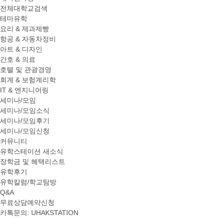
전체대학교검색
테마유학
요리 & 제과제빵
항공 & 자동차정비
아트 & 디자인
간호 & 의료
호텔 및 관광경영
회계 & 보험계리학
IT & 엔지니어링
세미나/모임
세미나/모임소식
세미나/모임후기
세미나/모임신청
커뮤니티
유학스테이션 새소식
장학금 및 혜택리스트
유학후기
유학칼럼/학교탐방
Q&A
무료상담예약신청
카톡문의: UHAKSTATION