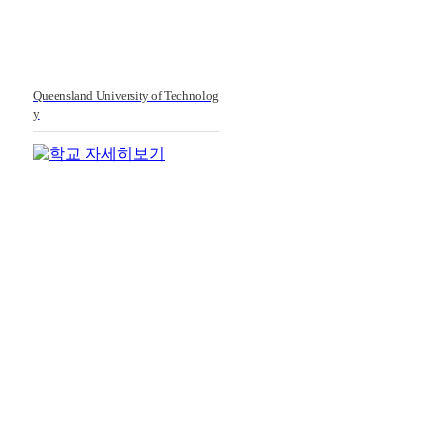
Queensland University of Technolog
전공별
테마유학
y
요리, 항공, 아트 & 디자인, 간호,
호텔 및 관광경영 외
전공별 유학정보
UP Education