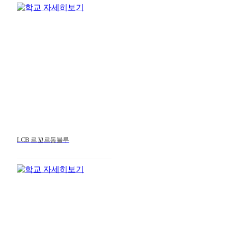
LCB 르꼬르동블루