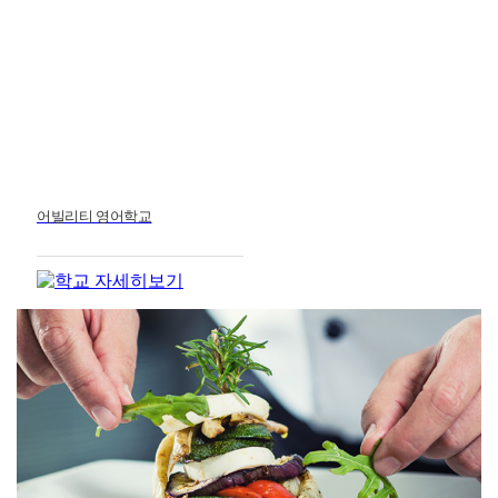
어빌리티 영어학교
항공 & 자동차 정비
호텔 및 관광경영
요리 & 제과제빵
IT & 엔지니어링
아트 & 디자인
간호 & 의료
회계 & 금융