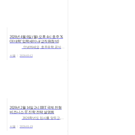
2026년 4월 6일 (월) 오후 4시 호주 'K
OI 대학​' 입학세미나(교직원참석]
안녕하세요, 호주유학 공식입학처 '유학스테이션' 강남지사입니다.다가오는 2026년&...
서울
2026-03-12
2026년 2월 14일 2시 IIBT 국제 전형
비즈니스·IT 진학 전략 설명회
2026학년도 입시를 앞두고,IIBT 국제전형 구조부터 그리피스대학교 비즈니스·IT 계열 진학 루트까지 한 번에 정리...
서울
2026-01-19