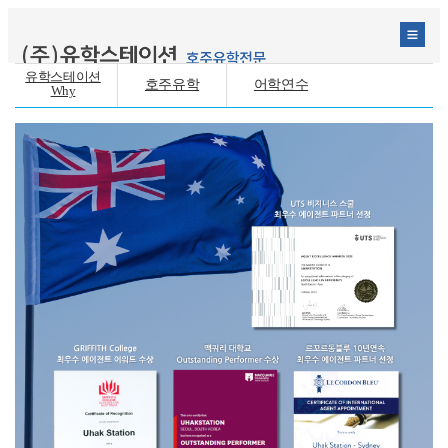
유학스테이션
호주유학
어학연수
Why
조기유학
대학/컬리지
대학교/대학원
테마유학
세미나
커뮤니티