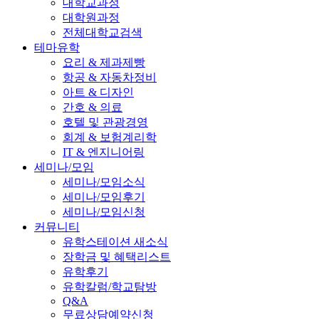
대학교과정
대학원과정
전체대학교검색
테마유학
요리 & 제과제빵
항공 & 자동차정비
아트 & 디자인
간호 & 의료
호텔 및 관광경영
회계 & 보험계리학
IT & 엔지니어링
세미나/모임
세미나/모임소식
세미나/모임후기
세미나/모임신청
커뮤니티
유학스테이션 새소식
장학금 및 혜택리스트
유학후기
유학칼럼/학교탐방
Q&A
무료상담예약신청