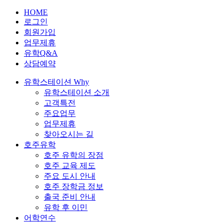
HOME
로그인
회원가입
업무제휴
유학Q&A
상담예약
유학스테이션 Why
유학스테이션 소개
고객특전
주요업무
업무제휴
찾아오시는 길
호주유학
호주 유학의 장점
호주 교육 제도
주요 도시 안내
호주 장학금 정보
출국 준비 안내
유학 후 이민
어학연수