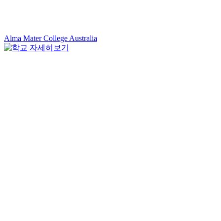
Alma Mater College Australia
L