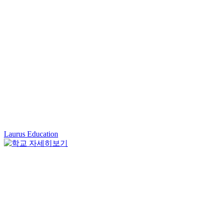
Laurus Education
E