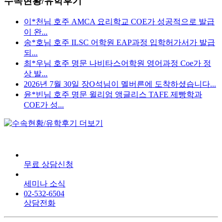
수속현황/유학후기
이*천님 호주 AMCA 요리학교 COE가 성공적으로 발급
이 완...
송*호님 호주 ILSC 어학원 EAP과정 입학허가서가 발급
되...
최*우님 호주 명문 나비타스어학원 영어과정 Coe가 정
상 발...
2026년 7월 30일 장O석님이 멜버른에 도착하셨습니다...
윤*빈님 호주 명문 윌리엄 앵글리스 TAFE 제빵학과
COE가 성...
무료 상담신청
세미나 소식
02-532-6504
상담전화