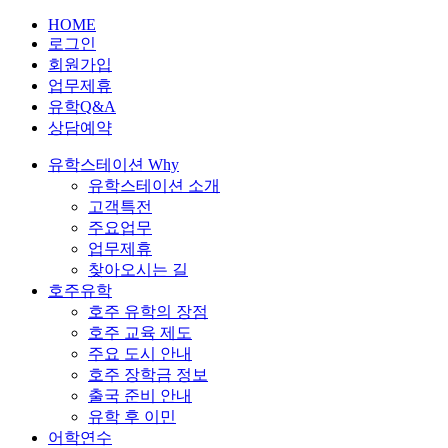
HOME
로그인
회원가입
업무제휴
유학Q&A
상담예약
유학스테이션 Why
유학스테이션 소개
고객특전
주요업무
업무제휴
찾아오시는 길
호주유학
호주 유학의 장점
호주 교육 제도
주요 도시 안내
호주 장학금 정보
출국 준비 안내
유학 후 이민
어학연수