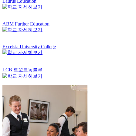
Laurus Education
ABM Further Education
Excelsia University College
LCB 르꼬르동블루