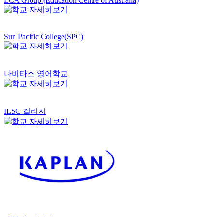
ECA Group (Education Centre of Australia)
Sun Pacific College(SPC)
나비타스 영어학교
ILSC 컬리지