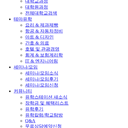
대학교과정
대학원과정
전체대학교검색
테마유학
요리 & 제과제빵
항공 & 자동차정비
아트 & 디자인
간호 & 의료
호텔 및 관광경영
회계 & 보험계리학
IT & 엔지니어링
세미나/모임
세미나/모임소식
세미나/모임후기
세미나/모임신청
커뮤니티
유학스테이션 새소식
장학금 및 혜택리스트
유학후기
유학칼럼/학교탐방
Q&A
무료상담예약신청