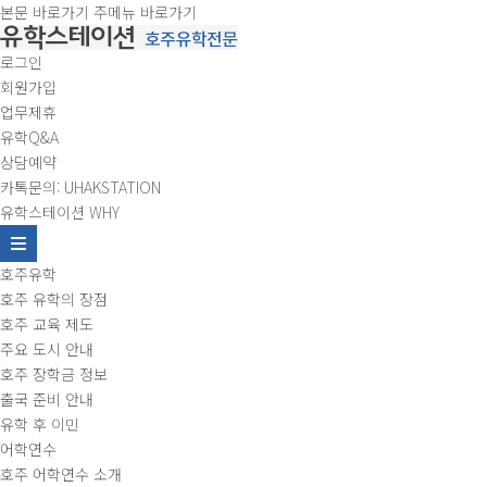
본문 바로가기
주메뉴 바로가기
로그인
회원가입
업무제휴
유학Q&A
상담예약
카톡문의: UHAKSTATION
유학스테이션 WHY
호주유학
호주 유학의 장점
호주 교육 제도
주요 도시 안내
호주 장학금 정보
출국 준비 안내
유학 후 이민
어학연수
호주 어학연수 소개