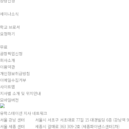
상담신청
세미나소식
학교 브로셔
요청하기
무료
공항픽업신청
회사소개
이용약관
개인정보취급방침
이메일수집거부
사이트맵
지사별 소개 및 위치안내
모바일버전
유학스테이션 지사 네트워크
서울 강남 센터 서울시 서초구 서초대로 77길 15 대경빌딩 6층 (강남역 9번
서울 세종 센터 세종시 갈매로 363 309-2호 (세종파이낸스센터1차) Tel. 