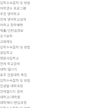
입학수속절차 및 방법
어학연수 프로그램
추천 영어학교
전체 영어학교검색
어학교 장학혜택
워홀/인턴쉽정보
조기유학
교육제도
입학수속절차 및 방법
공립학교
명문사립학교
전체 학교검색
대학/컬리지
호주 전문대학 특징
입학수속절차 및 방법
전공별 대학과정
전체컬리지 검색
대학교/대학원
대학예비/편입과정