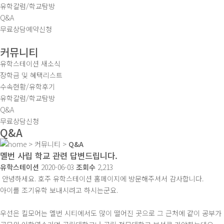
유학칼럼/학교탐방
Q&A
무료상담예약신청
커뮤니티
유학스테이션 새소식
장학금 및 혜택리스트
수속현황/유학후기
유학칼럼/학교탐방
Q&A
무료상담신청
Q&A
>
커뮤니티
>
Q&A
멜번 사립 학교 관련 답변드립니다.
유학스테이션
2020-06-03
조회수
2,213
안녕하세요. 호주 유학스테이션 홈페이지에 방문해주셔서 감사합니다.
아이를 조기유학 보내시려고 하시는군요.
우선은 킬모어는 멜번 시티에서도 많이 떨어진 곳으로 그 근처에 같이 공부가