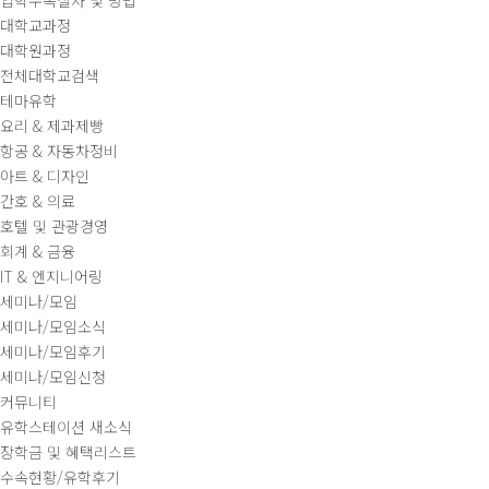
입학수속절차 및 방법
대학교과정
대학원과정
전체대학교검색
테마유학
요리 & 제과제빵
항공 & 자동차정비
아트 & 디자인
간호 & 의료
호텔 및 관광경영
회계 & 금융
IT & 엔지니어링
세미나/모임
세미나/모임소식
세미나/모임후기
세미나/모임신청
커뮤니티
유학스테이션 새소식
장학금 및 혜택리스트
수속현황/유학후기