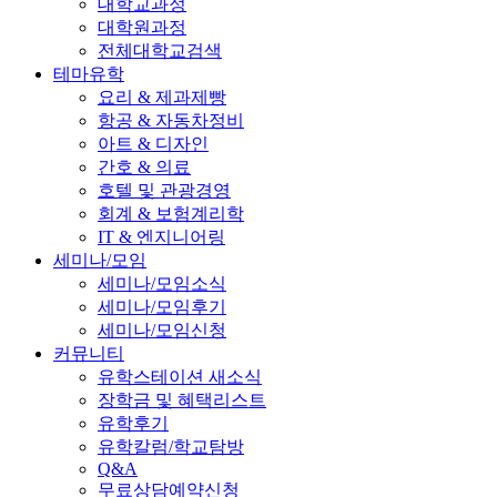
대학교과정
대학원과정
전체대학교검색
테마유학
요리 & 제과제빵
항공 & 자동차정비
아트 & 디자인
간호 & 의료
호텔 및 관광경영
회계 & 보험계리학
IT & 엔지니어링
세미나/모임
세미나/모임소식
세미나/모임후기
세미나/모임신청
커뮤니티
유학스테이션 새소식
장학금 및 혜택리스트
유학후기
유학칼럼/학교탐방
Q&A
무료상담예약신청