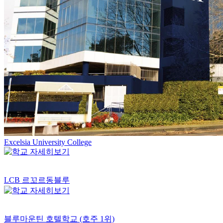
Excelsia University College
LCB 르꼬르동블루
블루마운틴 호텔학교 (호주 1위)