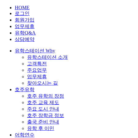
HOME
로그인
회원가입
업무제휴
유학Q&A
상담예약
유학스테이션 Why
유학스테이션 소개
고객특전
주요업무
업무제휴
찾아오시는 길
호주유학
호주 유학의 장점
호주 교육 제도
주요 도시 안내
호주 장학금 정보
출국 준비 안내
유학 후 이민
어학연수