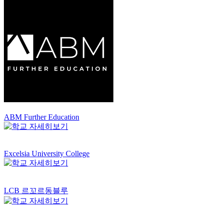
ABM Further Education
Excelsia University College
LCB 르꼬르동블루