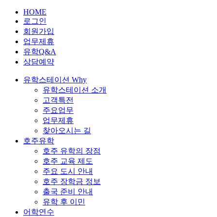
HOME
로그인
회원가입
업무제휴
유학Q&A
상담예약
유학스테이션 Why
유학스테이션 소개
고객특전
주요업무
업무제휴
찾아오시는 길
호주유학
호주 유학의 장점
호주 교육 제도
주요 도시 안내
호주 장학금 정보
출국 준비 안내
유학 후 이민
어학연수