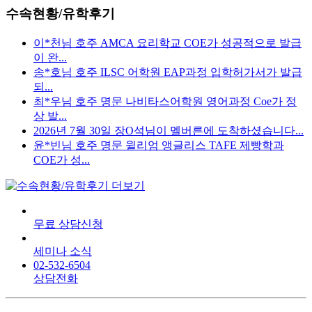
수속현황/유학후기
이*천님 호주 AMCA 요리학교 COE가 성공적으로 발급
이 완...
송*호님 호주 ILSC 어학원 EAP과정 입학허가서가 발급
되...
최*우님 호주 명문 나비타스어학원 영어과정 Coe가 정
상 발...
2026년 7월 30일 장O석님이 멜버른에 도착하셨습니다...
윤*빈님 호주 명문 윌리엄 앵글리스 TAFE 제빵학과
COE가 성...
무료 상담신청
세미나 소식
02-532-6504
상담전화