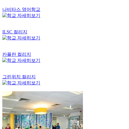
나비타스 영어학교
ILSC 컬리지
카플란 컬리지
그린위치 컬리지