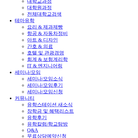
대학교과정
대학원과정
전체대학교검색
테마유학
요리 & 제과제빵
항공 & 자동차정비
아트 & 디자인
간호 & 의료
호텔 및 관광경영
회계 & 보험계리학
IT & 엔지니어링
세미나/모임
세미나/모임소식
세미나/모임후기
세미나/모임신청
커뮤니티
유학스테이션 새소식
장학금 및 혜택리스트
유학후기
유학칼럼/학교탐방
Q&A
무료상담예약신청