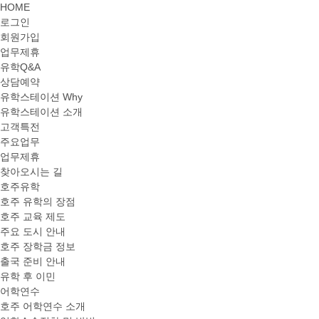
HOME
로그인
회원가입
업무제휴
유학Q&A
상담예약
유학스테이션 Why
유학스테이션 소개
고객특전
주요업무
업무제휴
찾아오시는 길
호주유학
호주 유학의 장점
호주 교육 제도
주요 도시 안내
호주 장학금 정보
출국 준비 안내
유학 후 이민
어학연수
호주 어학연수 소개