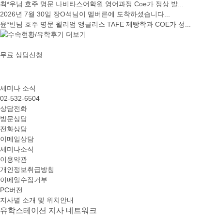
최*우님 호주 명문 나비타스어학원 영어과정 Coe가 정상 발...
2026년 7월 30일 장O석님이 멜버른에 도착하셨습니다...
윤*빈님 호주 명문 윌리엄 앵글리스 TAFE 제빵학과 COE가 성...
무료 상담신청
세미나 소식
02-532-6504
상담전화
방문상담
전화상담
이메일상담
세미나소식
이용약관
개인정보취급방침
이메일수집거부
PC버전
지사별 소개 및 위치안내
유학스테이션 지사 네트워크