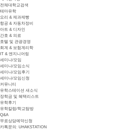
전체대학교검색
테마유학
요리 & 제과제빵
항공 & 자동차정비
아트 & 디자인
간호 & 의료
호텔 및 관광경영
회계 & 보험계리학
IT & 엔지니어링
세미나/모임
세미나/모임소식
세미나/모임후기
세미나/모임신청
커뮤니티
유학스테이션 새소식
장학금 및 혜택리스트
유학후기
유학칼럼/학교탐방
Q&A
무료상담예약신청
카톡문의: UHAKSTATION