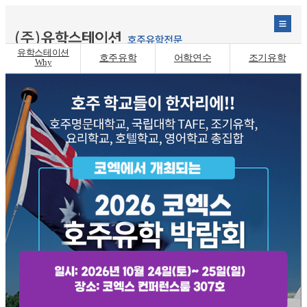
유학스테이션
호주유학
어학연수
조기유학
Why