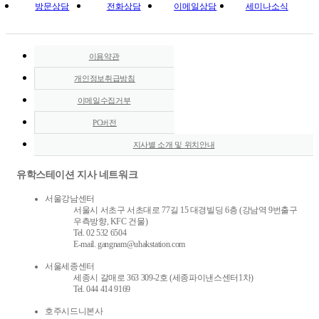
방문상담
전화상담
이메일상담
세미나소식
이용약관
개인정보취급방침
이메일수집거부
PC버전
지사별 소개 및 위치안내
유학스테이션 지사 네트워크
서울강남센터
서울시 서초구 서초대로 77길 15 대경빌딩 6층 (강남역 9번출구
우측방향, KFC 건물)
Tel. 02 532 6504
E-mail. gangnam@uhakstation.com
서울세종센터
세종시 갈매로 363 309-2호 (세종파이낸스센터1차)
Tel. 044 414 9169
호주시드니본사