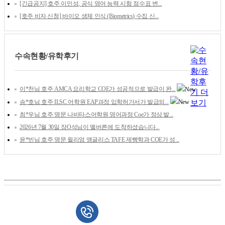
[긴급공지] 호주 이민성, 공식 영어 능력 시험 점수표 변...
[호주 비자 신청] 바이오 생체 인식 (Biometrics) 수집 신...
수속현황/유학후기
이*천님 호주 AMCA 요리학교 COE가 성공적으로 발급이 완...
송*호님 호주 ILSC 어학원 EAP과정 입학허가서가 발급되...
최*우님 호주 명문 나비타스어학원 영어과정 Coe가 정상 발...
2026년 7월 30일 장O석님이 멜버른에 도착하셨습니다...
윤*빈님 호주 명문 윌리엄 앵글리스 TAFE 제빵학과 COE가 성...