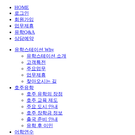
HOME
로그인
회원가입
업무제휴
유학Q&A
상담예약
유학스테이션 Why
유학스테이션 소개
고객특전
주요업무
업무제휴
찾아오시는 길
호주유학
호주 유학의 장점
호주 교육 제도
주요 도시 안내
호주 장학금 정보
출국 준비 안내
유학 후 이민
어학연수