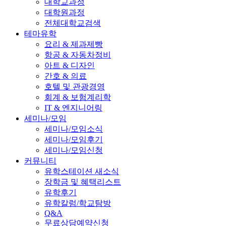
대학교과정
대학원과정
전체대학교검색
테마유학
요리 & 제과제빵
항공 & 자동차정비
아트 & 디자인
간호 & 의료
호텔 및 관광경영
회계 & 보험계리학
IT & 엔지니어링
세미나/모임
세미나/모임소식
세미나/모임후기
세미나/모임신청
커뮤니티
유학스테이션 새소식
장학금 및 혜택리스트
유학후기
유학칼럼/학교탐방
Q&A
무료상담예약신청